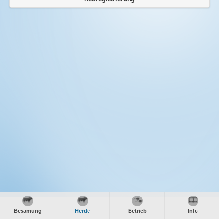
Besamung
Herde
Betrieb
Info